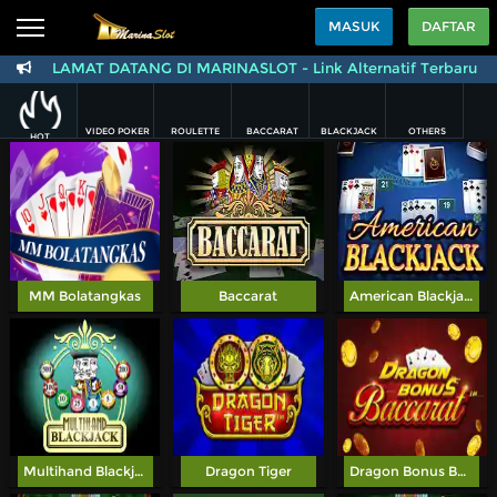
Beranda
MASUK
DAFTAR
SELAMAT KEPADA MEMBER
SELAMAT DATANG DI MARINASLOT - Link Alternatif Terbaru : 139
Sports
BARU
PROMO
MARINASLOT
xe*****4 Telah Melakukan WD Sebesar
Live Casino
BARU
300.000
VIDEO POKER
ROULETTE
BACCARAT
BLACKJACK
OTHERS
HOT
IDNPoker
BARU
Slots
PROMO
IDNLIVE
BARU
MM Bolatangkas
Baccarat
American Blackjack
Stream N Spin
Arcade
PROMO
Table Games
Lottery
BARU
PROMO
Multihand Blackjack
Dragon Tiger
Dragon Bonus Baccarat
IDNRaffle